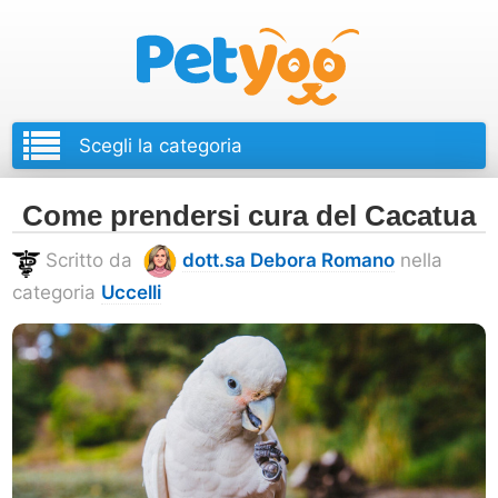
Petyoo
Come prendersi cura del Cacatua
Scritto da
dott.sa Debora Romano
nella
categoria
Uccelli