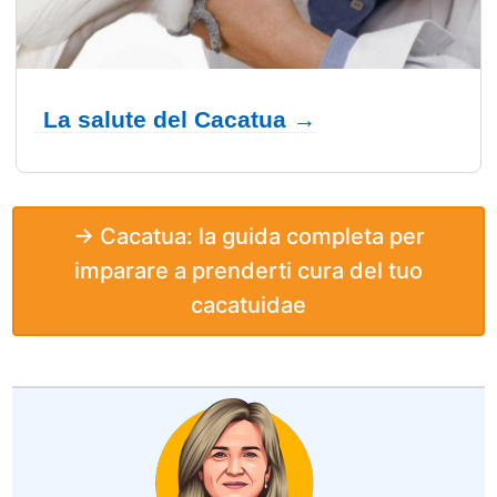
La salute del Cacatua →
→ Cacatua: la guida completa per
imparare a prenderti cura del tuo
cacatuidae