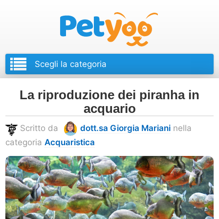
Petyoo
La riproduzione dei piranha in
acquario
Scritto da
dott.sa Giorgia Mariani
nella
categoria
Acquaristica