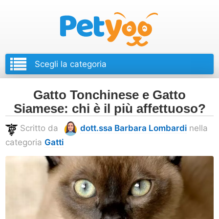
Petyoo
Gatto Tonchinese e Gatto
Siamese: chi è il più affettuoso?
Scritto da
dott.ssa Barbara Lombardi
nella
categoria
Gatti