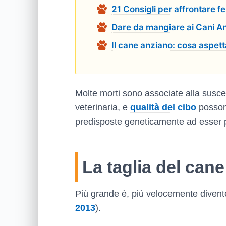
21 Consigli per affrontare f
Dare da mangiare ai Cani Anz
Il cane anziano: cosa aspett
Molte morti sono associate alla suscet
veterinaria, e
qualità del cibo
possono
predisposte geneticamente ad esser p
La taglia del can
Più grande è, più velocemente divente
2013
).