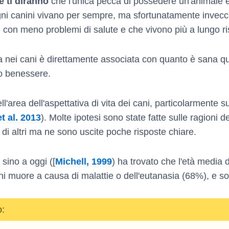
e ti diranno
che l'unica pecca di possedere un'animale è
gni canini vivano per sempre, ma sfortunatamente invecch
, con meno problemi di salute e che vivono più a lungo ris
ta nei cani è direttamente associata con quanto è sana que
oro benessere.
l'area dell'aspettativa di vita dei cani, particolarmente 
et al. 2013
). Molte ipotesi sono state fatte sulle ragioni de
i di altri ma ne sono uscite poche risposte chiare.
 sino a oggi ([
Michell, 1999
) ha trovato che l'età media 
i muore a causa di malattie o dell'eutanasia (68%), e so
o: