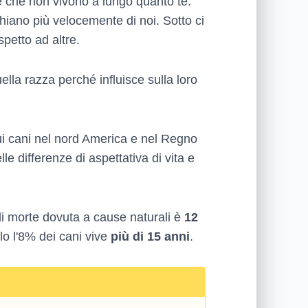
 che non vivono a lungo quanto te.
iano più velocemente di noi. Sotto ci
petto ad altre.
lla razza perché influisce sulla loro
sui cani nel nord America e nel Regno
lle differenze di aspettativa di vita e
di morte dovuta a cause naturali è
12
lo l'8% dei cani vive
più di 15 anni
.