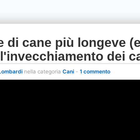
e di cane più longeve (e
l'invecchiamento dei c
 Lombardi
nella categoria
Cani
-
1 commento