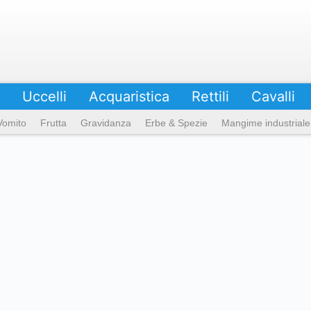
Uccelli
Acquaristica
Rettili
Cavalli
Vomito
Frutta
Gravidanza
Erbe & Spezie
Mangime industriale