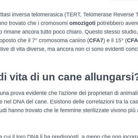
crittasi inversa telomerasica (TERT, Telomerase Reverse 
anno trovato che i cromosomi
omozigoti
potrebbero avere 
do rimane ancora tutto poco chiaro. Questo stesso studio, 
roposto che il 7° cromosoma canino (
CFA7
) e il 15° (
CFA
ive di vita diverse, ma ancora non ci sono evidenti concl
di vita di un cane allungarsi
 prova evidente che l'azione dei proprietari di animali p
te nel DNA del cane. Esistono delle correlazioni tra la ca
udi hanno trovato che le femmine sterilizzate vivono più 
a cui il loro DNA li ha predisposti, a meno che non incor