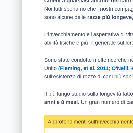
Chiedi a qualsiasi amante dei cani 
Noi tutti speriamo che i nostri compa
sono alcune delle
razze più longeve
L'invecchiamento e l'aspettativa di vi
abilità fisiche e più in generale sul l
Sono state condotte molte ricerche nel
Unito (
Fleming, et al. 2011
;
O'Neill, 
sull'esistenza di razze di cani più san
Il più lungo studio sulla longevità fatto
anni e 8 mesi
. Un gran numero di can
Approfondimenti sull'invecchiament