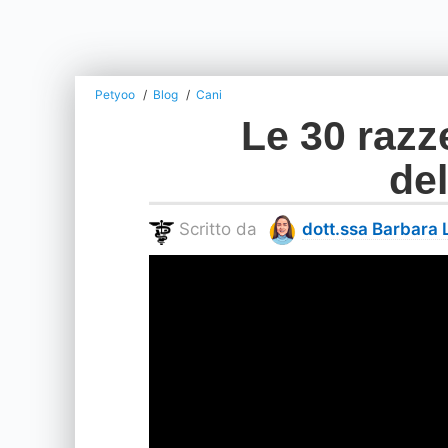
Petyoo
Blog
Cani
Le 30 razz
del
Scritto da
dott.ssa Barbara