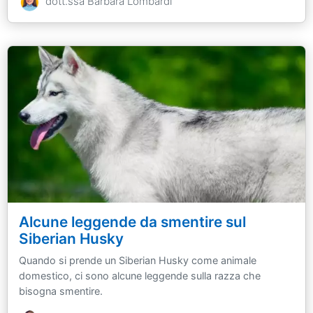
dott.ssa Barbara Lombardi
Alcune leggende da smentire sul
Siberian Husky
Quando si prende un Siberian Husky come animale
domestico, ci sono alcune leggende sulla razza che
bisogna smentire.