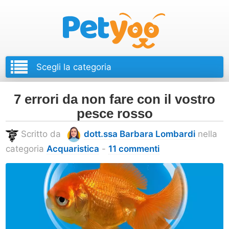
Petyoo
7 errori da non fare con il vostro
pesce rosso
Scritto da
dott.ssa Barbara Lombardi
nella
categoria
Acquaristica
-
11 commenti