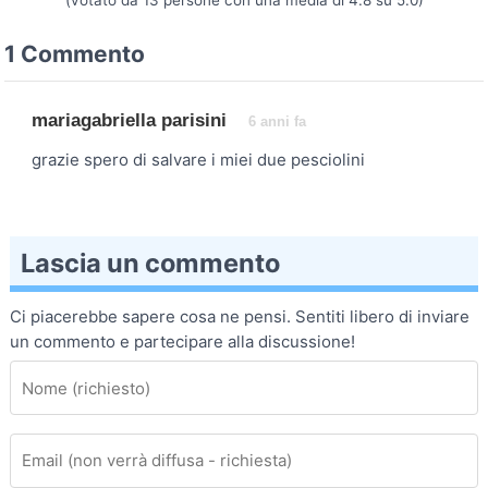
(votato da
13
persone con una media di
4.8
su
5.0
)
1 Commento
mariagabriella parisini
6 anni fa
grazie spero di salvare i miei due pesciolini
Lascia un commento
Ci piacerebbe sapere cosa ne pensi. Sentiti libero di inviare
un commento e partecipare alla discussione!