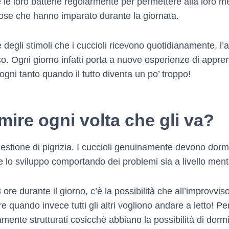
 le loro batterie regolarmente per permettere alla loro me
 cose che hanno imparato durante la giornata.
e degli stimoli che i cuccioli ricevono quotidianamente, l
o. Ogni giorno infatti porta a nuove esperienze di appr
ogni tanto quando il tutto diventa un po’ troppo!
mire ogni volta che gli va?
estione di pigrizia. I cuccioli genuinamente devono dor
lo sviluppo comportando dei problemi sia a livello men
ore durante il giorno, c’è la possibilità che all’improvv
e quando invece tutti gli altri vogliono andare a letto! P
amente strutturati cosicchè abbiano la possibilità di dor