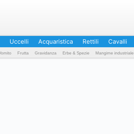
Uccelli
Acquaristica
Rettili
Cavalli
Vomito
Frutta
Gravidanza
Erbe & Spezie
Mangime industriale