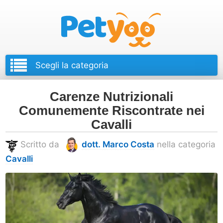
Petyoo
Carenze Nutrizionali
Comunemente Riscontrate nei
Cavalli
Scritto da
dott. Marco Costa
nella categoria
Cavalli