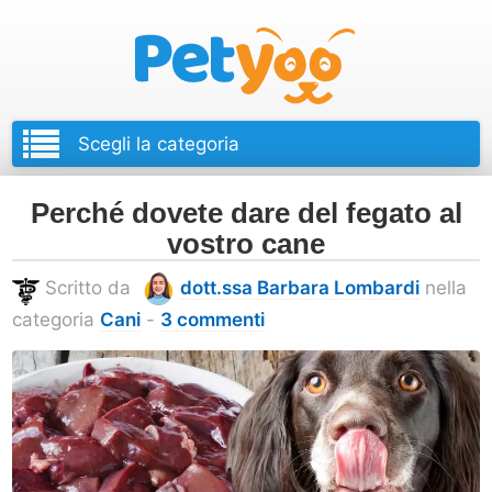
Petyoo
Perché dovete dare del fegato al
vostro cane
Scritto da
dott.ssa Barbara Lombardi
nella
categoria
Cani
-
3 commenti