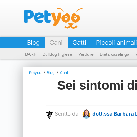
Petyoo
Blog
Cani
Gatti
Piccoli animali
BARF
Bulldog Inglese
Verdure
Dieta casalinga
Petyoo
Blog
Cani
Sei sintomi d
Scritto da
dott.ssa Barbara