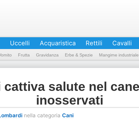
Uccelli
Acquaristica
Rettili
Cavalli
Vomito
Frutta
Gravidanza
Erbe & Spezie
Mangime industriale
i cattiva salute nel ca
inosservati
 Lombardi
nella categoria
Cani