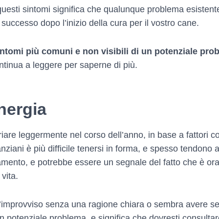
questi sintomi significa che qualunque problema esistente
 successo dopo l’inizio della cura per il vostro cane.
ntomi più comuni e non visibili di un potenziale pro
Continua a leggere per saperne di più.
nergia
iare leggermente nel corso dell’anno, in base a fattori com
ù anziani è più difficile tenersi in forma, e spesso tendon
amento, e potrebbe essere un segnale del fatto che è ora
vita.
all’improvviso senza una ragione chiara o sembra avere
 potenziale problema, e significa che dovresti consultare 