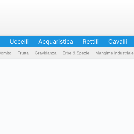
Uccelli
Acquaristica
Rettili
Cavalli
Vomito
Frutta
Gravidanza
Erbe & Spezie
Mangime industriale