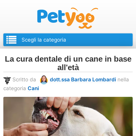
Petyoo
La cura dentale di un cane in base
all'età
Scritto da
dott.ssa Barbara Lombardi
nella
categoria
Cani