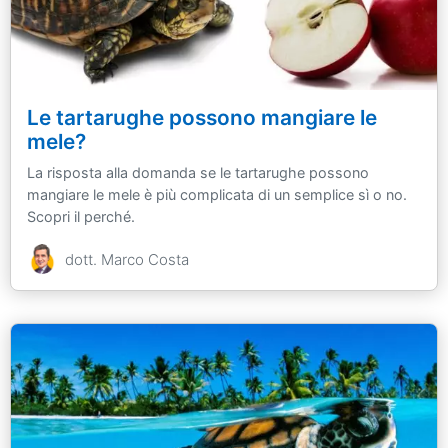
Le tartarughe possono mangiare le
mele?
La risposta alla domanda se le tartarughe possono
mangiare le mele è più complicata di un semplice sì o no.
Scopri il perché.
dott. Marco Costa