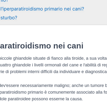
hio?
l'iperparatiroidismo primario nei cani?
isturbo?
aratiroidismo nei cani
cole ghiandole situate di fianco alla tiroide, a sua volta
ttro ghiandole i livelli ormonali del cane e l'abilità di re
e di problemi interni difficili da individuare e diagnostica
dev'essere necessariamente maligno; anche un tumore b
rparatiroidismo primario è comunemente associato alla f
andole paratiroidee possono esserne la causa.