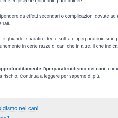
o che colpisce le ghiandole paratiroidee.
ipendere da effetti secondari o complicazioni dovute ad
enali.
e ghiandole paratiroidee e soffra di iperparatiroidismo p
nemente in certe razze di cani che in altre, il che indic
pprofonditamente l'iperparatiroidismo nei cani
, come
 a rischio. Continua a leggere per saperne di più.
oidismo nei cani