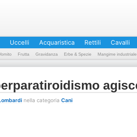
Uccelli
Acquaristica
Rettili
Cavalli
Vomito
Frutta
Gravidanza
Erbe & Spezie
Mangime industriale
erparatiroidismo agisc
 Lombardi
nella categoria
Cani