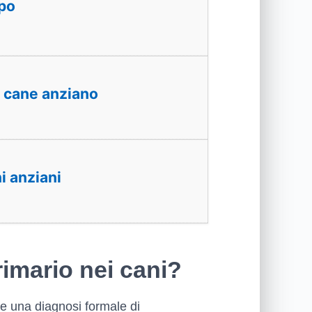
opo
n cane anziano
i anziani
rimario nei cani?
re una diagnosi formale di