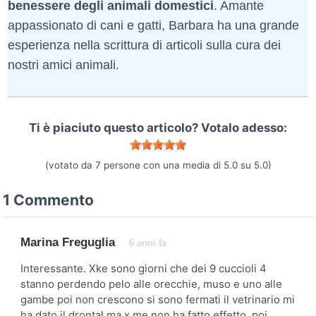
benessere degli animali domestici
. Amante
appassionato di cani e gatti, Barbara ha una grande
esperienza nella scrittura di articoli sulla cura dei
nostri amici animali.
Ti è piaciuto questo articolo? Votalo adesso:
(votato da
7
persone con una media di
5.0
su
5.0
)
1 Commento
Marina Freguglia
6 anni fa
Interessante. Xke sono giorni che dei 9 cuccioli 4
stanno perdendo pelo alle orecchie, muso e uno alle
gambe poi non crescono si sono fermati il vetrinario mi
ha dato il drontal ma x me non ha fatto effetto, poi