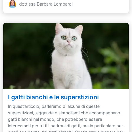
dott.ssa Barbara Lombardi
I gatti bianchi e le superstizioni
In quest’articolo, parleremo di alcune di queste
superstizioni, leggende e simbolismi che accompagnano i
gatti bianchi nel mondo, che potrebbero essere
interessanti per tutti i padroni di gatti, ma in particolare per