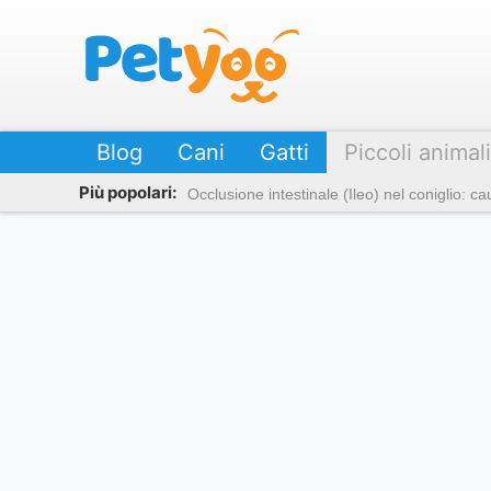
Petyoo
Blog
Cani
Gatti
Piccoli animali
Più popolari:
Occlusione intestinale (Ileo) nel coniglio: c
Alimentazione del coniglio: 110+ Cibi che il coniglio può