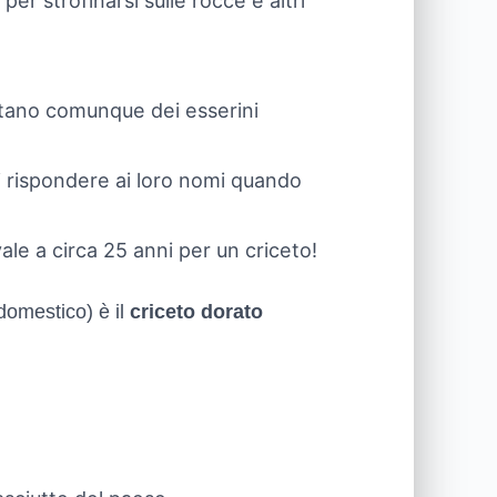
per strofinarsi sulle rocce e altri
estano comunque dei esserini
di rispondere ai loro nomi quando
ale a circa 25 anni per un criceto!
domestico) è il
criceto dorato