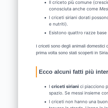
Il criceto più comune (cresc
conosciuta anche come
Mes
I criceti siriani dorati poss
e nutriti).
Esistono quattro razze base di
I criceti sono degli animali domestici d
prima volta sono stati scoperti in Siria,
Ecco alcuni fatti più inte
I
criceti siriani
ci piacciono p
spazio. Se messi insieme con 
I criceti non hanno una buona