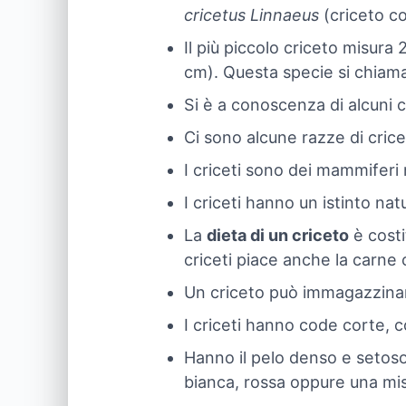
cricetus Linnaeus
(criceto c
Il più piccolo criceto misur
cm). Questa specie si chia
Si è a conoscenza di alcuni c
Ci sono alcune razze di cricet
I criceti sono dei mammiferi 
I criceti hanno un istinto nat
La
dieta di un criceto
è costi
criceti piace anche la carne
Un criceto può immagazzinare 
I criceti hanno code corte, c
Hanno il pelo denso e setoso.
bianca, rossa oppure una misce