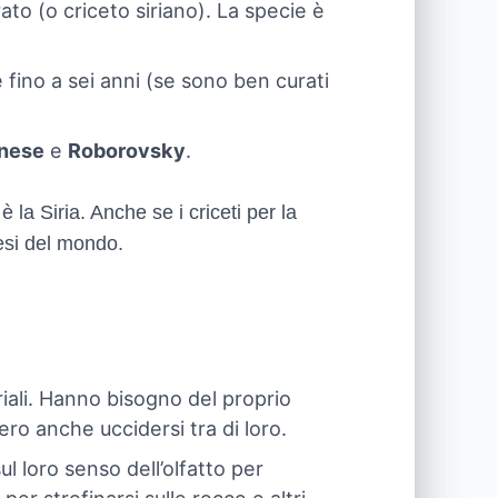
to (o criceto siriano). La specie è
 fino a sei anni (se sono ben curati
inese
e
Roborovsky
.
è la Siria. Anche se i criceti per la
paesi del mondo.
riali. Hanno bisogno del proprio
ro anche uccidersi tra di loro.
l loro senso dell’olfatto per