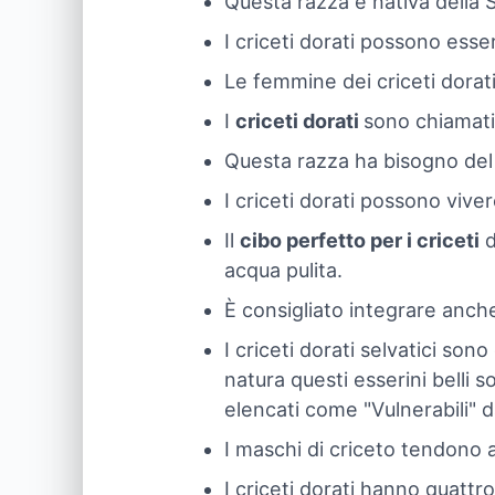
Questa razza è nativa della S
I criceti dorati possono esser
Le femmine dei criceti dorat
I
criceti dorati
sono chiamat
Questa razza ha bisogno del p
I criceti dorati possono vive
Il
cibo perfetto per i criceti
d
acqua pulita.
È consigliato integrare anche 
I criceti dorati selvatici son
natura questi esserini belli 
elencati come "Vulnerabili" 
I maschi di criceto tendono 
I criceti dorati hanno quattro