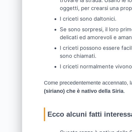
trovare la strada. Usano le lo
oggetti, per crearsi una propr
I criceti sono daltonici.
Se sono sorpresi, il loro pri
delicati ed amorevoli e amano
I criceti possono essere fac
sono chiamati.
I criceti normalmente vivono 
Come precedentemente accennato, la r
(siriano) che è nativo della Siria
.
Ecco alcuni fatti interessa