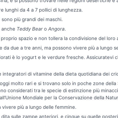
iria, e si possono trovare nelle regioni desertiche e 
e lunghi da 4 a 7 pollici di lunghezza.
i sono più grandi dei maschi.
i anche
Teddy Bear
o
Angora
.
roprio spazio e non tollera la condivisione del loro a
re da due a tre anni, ma possono vivere più a lungo s
orati è lo yogurt e le verdure fresche. Assicuratev
integratori di vitamine della dieta quotidiana dei cric
o oggi molto rari e si trovano solo in poche zone della 
sono considerati tra le specie di estinzione più minac
dall’Unione Mondiale per la Conservazione della Natu
a vivere più a lungo delle femmine.
 dita sulle zampe anteriori, e cinque su quelle posteri