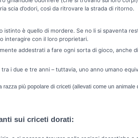
ro ghiandole odorifere (che si trovano sui loro corpi) 
ia scia d’odori, così da ritrovare la strada di ritorno.
mo istinto è quello di mordere. Se no li si spaventa r
 interagire con il loro proprietari.
ilmente addestrati a fare ogni sorta di gioco, anche 
tra i due e tre anni – tuttavia, uno anno umano equiv
azza più popolare di criceti (allevati come un animale 
nti sui criceti dorati: