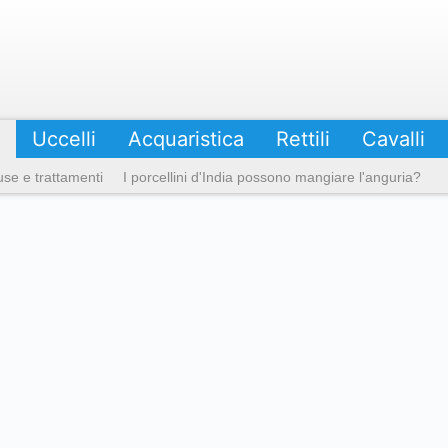
Uccelli
Acquaristica
Rettili
Cavalli
ause e trattamenti
I porcellini d'India possono mangiare l'anguria?
 o non può mangiare
I conigli possono vedere al buio?