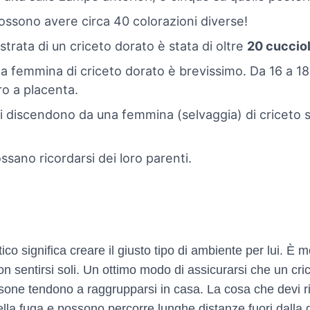
 possono avere circa 40 colorazioni diverse!
strata di un criceto dorato è stata di oltre
20 cucciol
na femmina di criceto dorato è brevissimo. Da 16 a 18
o a placenta.
ici discendono da una femmina (selvaggia) di criceto 
possano ricordarsi dei loro parenti.
co significa creare il giusto tipo di ambiente per lui. È
on sentirsi soli. Un ottimo modo di assicurarsi che un cric
one tendono a raggrupparsi in casa. La cosa che devi ri
della fuga e possono percorre lunghe distanze fuori dalla 