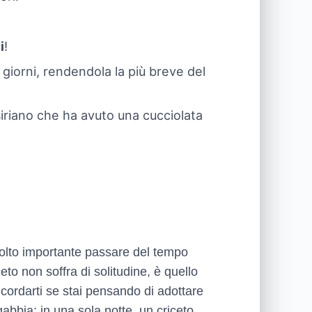
i
!
 giorni, rendendola la più breve del
siriano che ha avuto una cucciolata
 molto importante passare del tempo
eto non soffra di solitudine, è quello
cordarti se stai pensando di adottare
gabbia; in una sola notte, un criceto