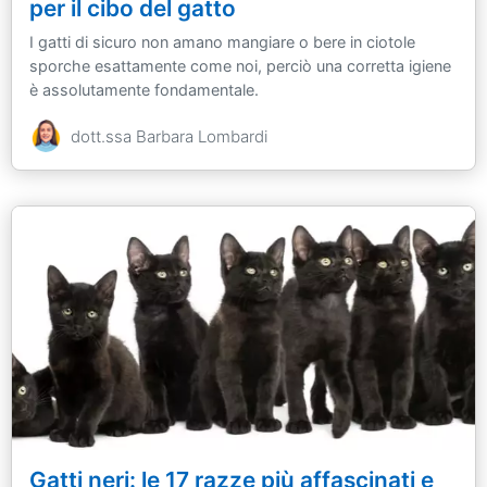
per il cibo del gatto
I gatti di sicuro non amano mangiare o bere in ciotole
sporche esattamente come noi, perciò una corretta igiene
è assolutamente fondamentale.
dott.ssa Barbara Lombardi
Gatti neri: le 17 razze più affascinati e