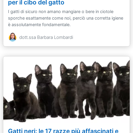
per il cibo del gatto
I gatti di sicuro non amano mangiare o bere in ciotole
sporche esattamente come noi, perciò una corretta igiene
è assolutamente fondamentale.
dott.ssa Barbara Lombardi
Gatti neri: le 17 razze più affascinati e