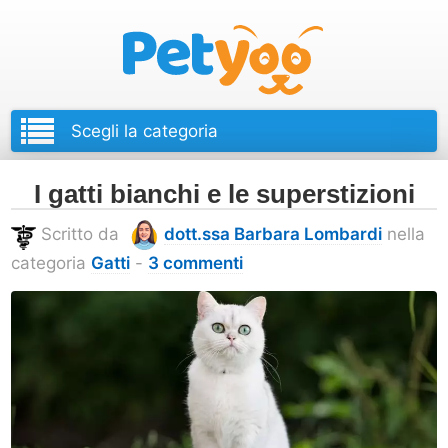
Petyoo
I gatti bianchi e le superstizioni
Scritto da
dott.ssa Barbara Lombardi
nella
categoria
Gatti
-
3 commenti