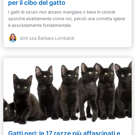
per il cibo del gatto
I gatti di sicuro non amano mangiare o bere in ciotole
sporche esattamente come noi, perciò una corretta igiene
è assolutamente fondamentale.
dott.ssa Barbara Lombardi
Gatti neri: le 17 razze più affascinati e