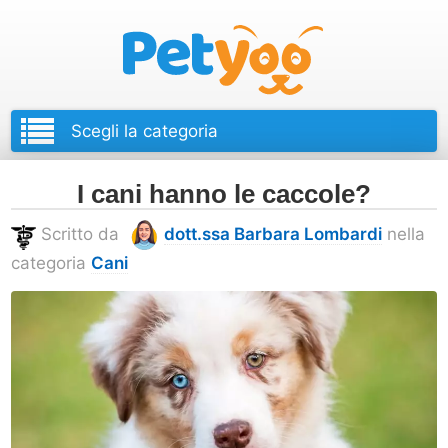
Petyoo
I cani hanno le caccole?
Scritto da
dott.ssa Barbara Lombardi
nella
categoria
Cani