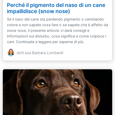
Perché il pigmento del naso di un cane
impallidisce (snow nose)
Se il naso del cane sta perdendo pigmento o cambiando
colore e non sapete cosa fare o se sapete che è affetto da
snow nose, il presente articolo vi darà consigli e
informazioni sul disturbo, cosa significa e come colpisce i
cani. Continuate a leggere per saperne di più.
dott.ssa Barbara Lombardi