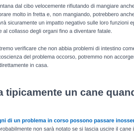
tana dal cibo velocemente rifiutando di mangiare anche la
rare molto in fretta e, non mangiando, potrebbero anche 
vrà sicuramente un impatto negativo sulle loro funzioni e
 al collasso degli organi fino a diventare fatale.
otremo verificare che non abbia problemi di intestino com
i coscienza del problema occorso, potremmo non accorgerci
direttamente in casa.
 tipicamente un cane quand
ni di un problema in corso possono passare inosserv
obabilmente non sarà notato se si lascia uscire il cane in