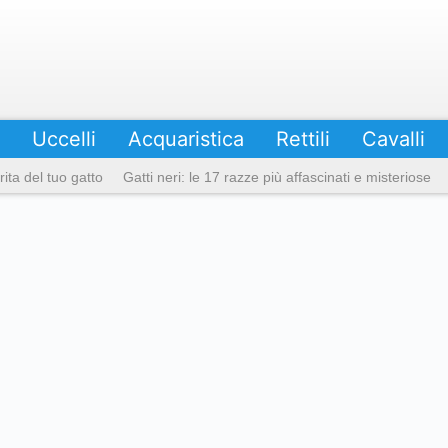
Uccelli
Acquaristica
Rettili
Cavalli
ita del tuo gatto
Gatti neri: le 17 razze più affascinati e misteriose
braccio
Le razze di gatto grigio più favolose e le loro caratteristiche