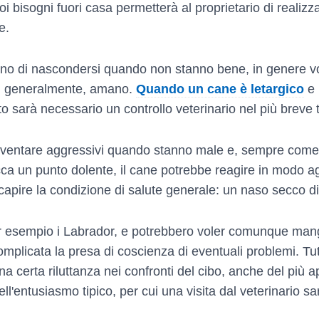
uoi bisogni fuori casa permetterà al proprietario di real
e.
rcano di nascondersi quando non stanno bene, in genere v
e, generalmente, amano.
Quando un cane è letargico
e 
o sarà necessario un controllo veterinario nel più breve
diventare aggressivi quando stanno male e, sempre come l
occa un punto dolente, il cane potrebbe reagire in modo a
 capire la condizione di salute generale: un naso secco 
per esempio i Labrador, e potrebbero voler comunque ma
plicata la presa di coscienza di eventuali problemi. Tutt
 certa riluttanza nei confronti del cibo, anche del più 
l'entusiasmo tipico, per cui una visita dal veterinario s