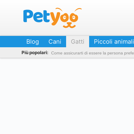
Petyoo
Blog
Cani
Gatti
Piccoli animali
Più popolari:
Come assicurarti di essere la persona prefer
Come far diventare il tuo micio un gatto che ama starti in 