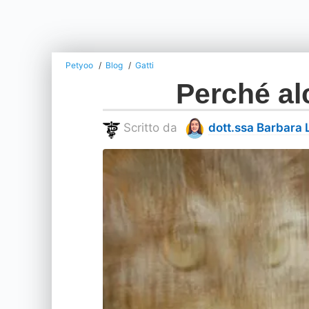
Petyoo
Blog
Gatti
Perché al
Scritto da
dott.ssa Barbara