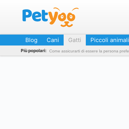
Petyoo
Blog
Cani
Gatti
Piccoli animali
Più popolari:
Come assicurarti di essere la persona prefer
Gatti neri: le 17 razze più affascinati e misteriose
Le raz