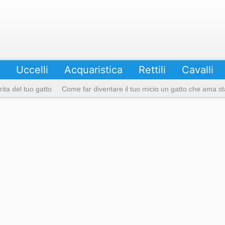
Uccelli
Acquaristica
Rettili
Cavalli
ita del tuo gatto
Come far diventare il tuo micio un gatto che ama sta
ze di gatto grigio più favolose e le loro caratteristiche