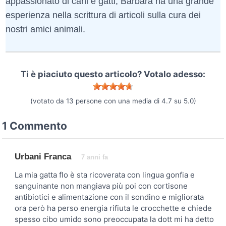
appassionato di cani e gatti, Barbara ha una grande
esperienza nella scrittura di articoli sulla cura dei
nostri amici animali.
Ti è piaciuto questo articolo? Votalo adesso:
(votato da
13
persone con una media di
4.7
su
5.0
)
1 Commento
Urbani Franca
7 anni fa
La mia gatta flo è sta ricoverata con lingua gonfia e
sanguinante non mangiava più poi con cortisone
antibiotici e alimentazione con il sondino e migliorata
ora però ha perso energia rifiuta le crocchette e chiede
spesso cibo umido sono preoccupata la dott mi ha detto