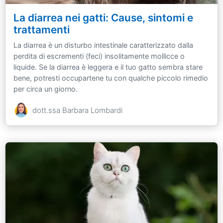
La diarrea nei gatti: Cause, sintomi e
trattamenti
La diarrea è un disturbo intestinale caratterizzato dalla
perdita di escrementi (feci) insolitamente mollicce o
liquide. Se la diarrea è leggera e il tuo gatto sembra stare
bene, potresti occupartene tu con qualche piccolo rimedio
per circa un giorno.
dott.ssa Barbara Lombardi