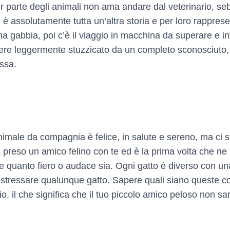
r parte degli animali non ama andare dal veterinario, seb
ti è assolutamente tutta un’altra storia e per loro rappre
gabbia, poi c’è il viaggio in macchina da superare e infin
ssere leggermente stuzzicato da un completo sconosciuto,
essa.
nimale da compagnia è felice, in salute e sereno, ma ci
preso un amico felino con te ed è la prima volta che ne 
a e quanto fiero o audace sia. Ogni gatto è diverso con u
tressare qualunque gatto. Sapere quali siano queste cose
zio, il che significa che il tuo piccolo amico peloso non s