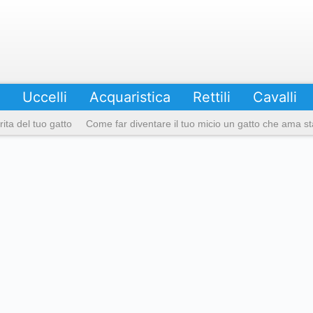
Uccelli
Acquaristica
Rettili
Cavalli
ita del tuo gatto
Come far diventare il tuo micio un gatto che ama sta
ze di gatto grigio più favolose e le loro caratteristiche