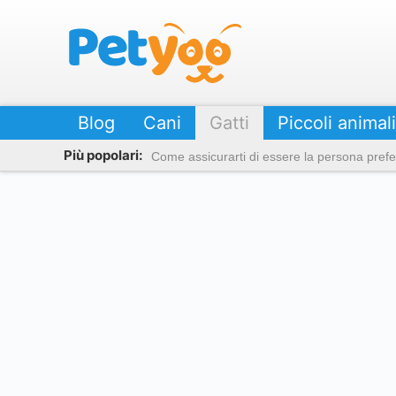
Petyoo
Blog
Cani
Gatti
Piccoli animali
Più popolari:
Come assicurarti di essere la persona prefer
Gatti neri: le 17 razze più affascinati e misteriose
Le raz