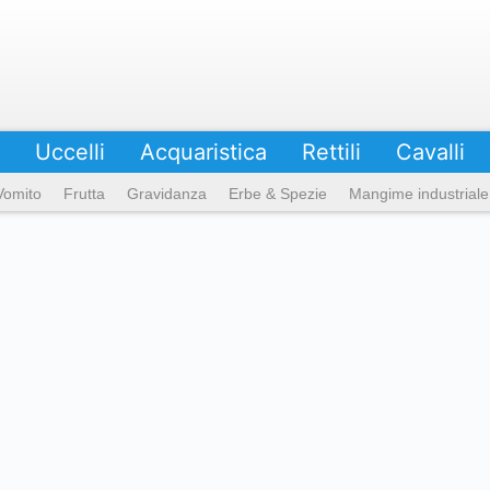
Uccelli
Acquaristica
Rettili
Cavalli
Vomito
Frutta
Gravidanza
Erbe & Spezie
Mangime industriale