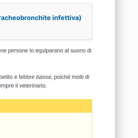
Tracheobronchite infettiva)
lcune persone lo equiparano al suono di
ppetito e febbre
bassa
; poiché molti di
mpre il veterinario.