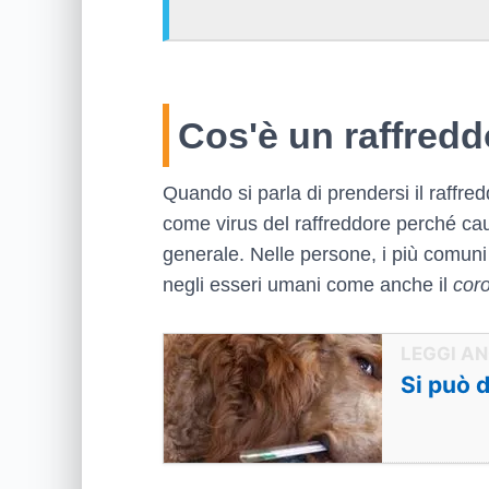
Cos'è un raffred
Quando si parla di prendersi il raffred
come virus del raffreddore perché cau
generale. Nelle persone, i più comuni 
negli esseri umani come anche il
cor
Si può 