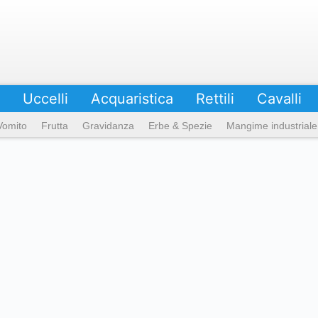
Uccelli
Acquaristica
Rettili
Cavalli
Vomito
Frutta
Gravidanza
Erbe & Spezie
Mangime industriale