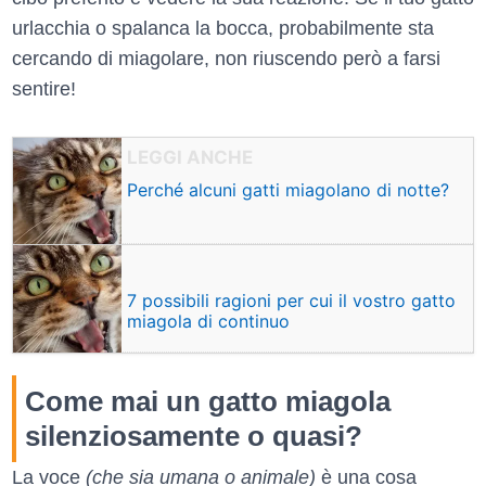
urlacchia o spalanca la bocca, probabilmente sta
cercando di miagolare, non riuscendo però a farsi
sentire!
Perché alcuni gatti miagolano di notte?
7 possibili ragioni per cui il vostro gatto
miagola di continuo
Come mai un gatto miagola
silenziosamente o quasi?
La voce
(che sia umana o animale)
è una cosa