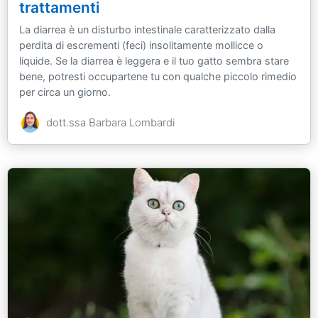
trattamenti
La diarrea è un disturbo intestinale caratterizzato dalla
perdita di escrementi (feci) insolitamente mollicce o
liquide. Se la diarrea è leggera e il tuo gatto sembra stare
bene, potresti occupartene tu con qualche piccolo rimedio
per circa un giorno.
dott.ssa Barbara Lombardi