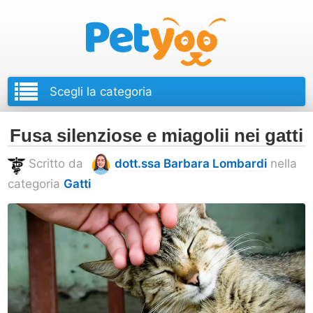
Petyoo
Fusa silenziose e miagolii nei gatti
Scritto da
dott.ssa Barbara Lombardi
nella
categoria
Gatti