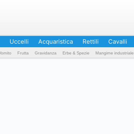
Uccelli
Acquaristica
Rettili
Cavalli
Vomito
Frutta
Gravidanza
Erbe & Spezie
Mangime industriale