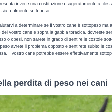
presenta invece una costituzione esageratamente a cless
he sia realmente sottopeso.
 aiutarvi a determinare se il vostro cane è sottopeso ma
 del vostro cane e sopra la gabbia toracica, dovreste senti
so o obesi, non sarete in grado di sentire le costole sotto
peso avrete il problema opposto e sentirete subito le cost
sa, il vostro cane potrebbe essere effettivamente sottope
lla perdita di peso nei cani