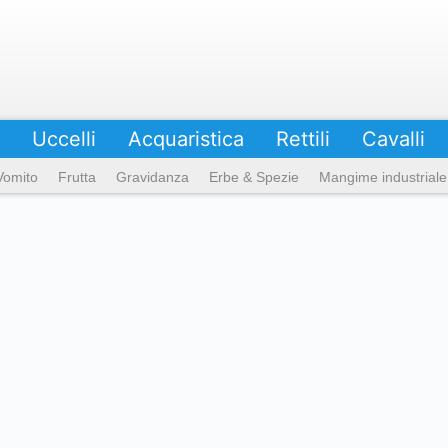
Uccelli
Acquaristica
Rettili
Cavalli
Vomito
Frutta
Gravidanza
Erbe & Spezie
Mangime industriale