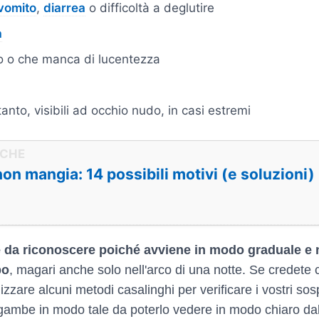
vomito
,
diarrea
o difficoltà a deglutire
a
o o che manca di lucentezza
anto, visibili ad occhio nudo, in casi estremi
non mangia: 14 possibili motivi (e soluzioni)
ile da riconoscere poiché avviene in modo graduale 
po
, magari anche solo nell'arco di una notte. Se credete
izzare alcuni metodi casalinghi per verificare i vostri so
e gambe in modo tale da poterlo vedere in modo chiaro dal