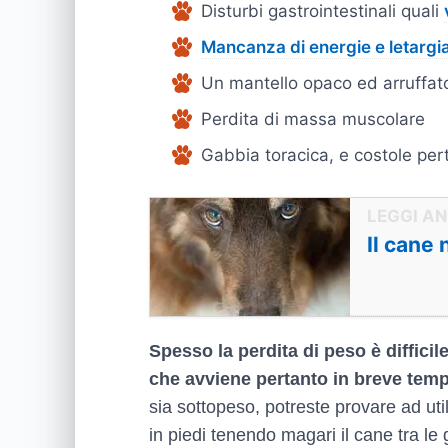
Disturbi gastrointestinali quali
Mancanza di energie e letargi
Un mantello opaco ed arruffat
Perdita di massa muscolare
Gabbia toracica, e costole pert
Il cane 
Spesso la perdita di peso è diffic
che avviene pertanto in breve tem
sia sottopeso, potreste provare ad util
in piedi tenendo magari il cane tra l