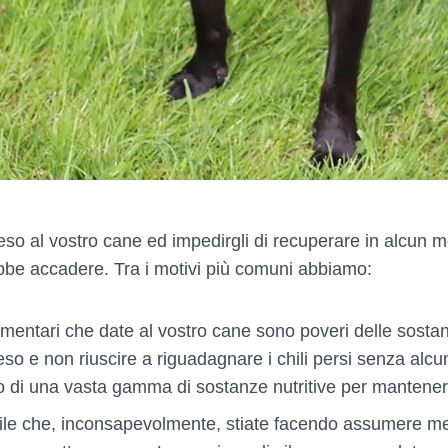
so al vostro cane ed impedirgli di recuperare in alcun mo
trebbe accadere. Tra i motivi più comuni abbiamo:
alimentari che date al vostro cane sono poveri delle sostan
so e non riuscire a riguadagnare i chili persi senza alc
o di una vasta gamma di sostanze nutritive per manteners
bile che, inconsapevolmente, stiate facendo assumere men