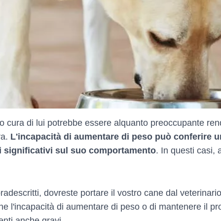
 cura di lui potrebbe essere alquanto preoccupante rend
va.
L'incapacità di aumentare di peso può conferire u
i significativi sul suo comportamento
. In questi casi
adescritti, dovreste portare il vostro cane dal veterinari
he l'incapacità di aumentare di peso o di mantenere il p
enti anche gravi.