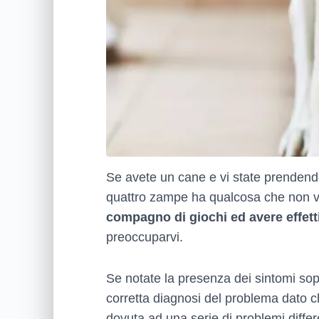
Se avete un cane e vi state prendendo
quattro zampe ha qualcosa che non 
compagno di giochi ed avere effett
preoccuparvi.
Se notate la presenza dei sintomi sopr
corretta diagnosi del problema dato c
dovuta ad una serie di problemi differ