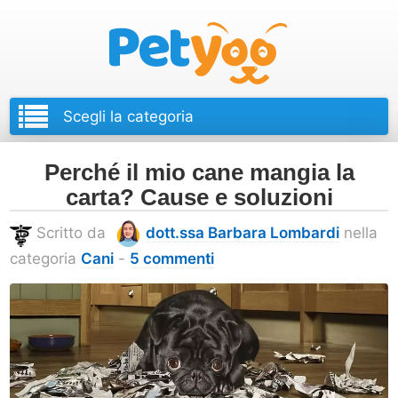
Petyoo
Perché il mio cane mangia la
carta? Cause e soluzioni
Scritto da
dott.ssa Barbara Lombardi
nella
categoria
Cani
-
5 commenti