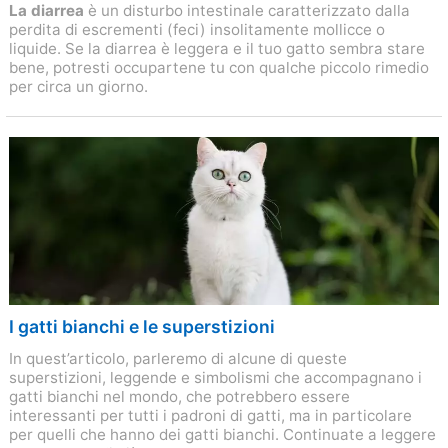
La diarrea
è un disturbo intestinale caratterizzato dalla
perdita di escrementi (feci) insolitamente mollicce o
liquide. Se la diarrea è leggera e il tuo gatto sembra stare
bene, potresti occupartene tu con qualche piccolo rimedio
per circa un giorno.
I gatti bianchi e le superstizioni
In quest’articolo, parleremo di alcune di queste
superstizioni, leggende e simbolismi che accompagnano i
gatti bianchi nel mondo, che potrebbero essere
interessanti per tutti i padroni di gatti, ma in particolare
per quelli che hanno dei gatti bianchi. Continuate a leggere