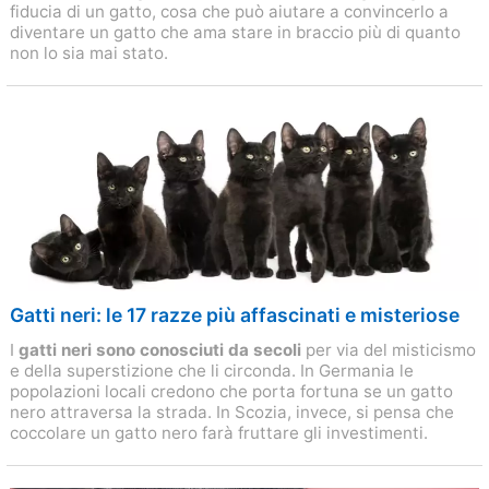
fiducia di un gatto, cosa che può aiutare a convincerlo a
diventare un gatto che ama stare in braccio più di quanto
non lo sia mai stato.
Gatti neri: le 17 razze più affascinati e misteriose
I
gatti neri sono conosciuti da secoli
per via del misticismo
e della superstizione che li circonda. In Germania le
popolazioni locali credono che porta fortuna se un gatto
nero attraversa la strada. In Scozia, invece, si pensa che
coccolare un gatto nero farà fruttare gli investimenti.