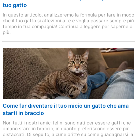
tuo gatto
In questo articolo, analizzeremo la formula per fare in modo
che il tuo gatto si affezioni a te e voglia passare sempre più
tempo in tua compagnia! Continua a leggere per saperne di
più.
Come far diventare il tuo micio un gatto che ama
starti in braccio
Non tutti i nostri amici felini sono nati per essere gatti che
amano stare in braccio, in quanto preferiscono essere più
distaccati. Di seguito, alcune dritte su come guadagnarsi la