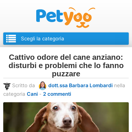
Petyoo
Cattivo odore del cane anziano:
disturbi e problemi che lo fanno
puzzare
Scritto da
dott.ssa Barbara Lombardi
nella
categoria
Cani
-
2 commenti