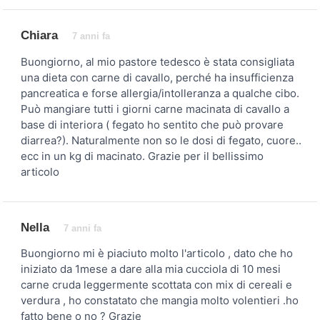
Chiara
7 anni fa
Buongiorno, al mio pastore tedesco è stata consigliata
una dieta con carne di cavallo, perché ha insufficienza
pancreatica e forse allergia/intolleranza a qualche cibo.
Può mangiare tutti i giorni carne macinata di cavallo a
base di interiora ( fegato ho sentito che può provare
diarrea?). Naturalmente non so le dosi di fegato, cuore..
ecc in un kg di macinato. Grazie per il bellissimo
articolo
Nella
7 anni fa
Buongiorno mi è piaciuto molto l'articolo , dato che ho
iniziato da 1mese a dare alla mia cucciola di 10 mesi
carne cruda leggermente scottata con mix di cereali e
verdura , ho constatato che mangia molto volentieri .ho
fatto bene o no ? Grazie