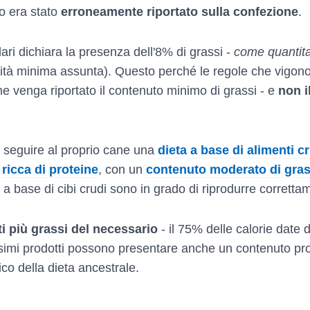
to era stato
erroneamente riportato sulla confezione
.
ri dichiara la presenza dell'8% di grassi -
come quantit
ità minima assunta). Questo perché le regole che vigono 
ne venga riportato il contenuto minimo di grassi - e
non i
 seguire al proprio cane una
dieta a base di alimenti c
 ricca di proteine
, con un
contenuto moderato di gras
 a base di cibi crudi sono in grado di riprodurre corretta
i più grassi del necessario
- il 75% delle calorie date d
simi prodotti possono presentare anche un contenuto prot
ico della dieta ancestrale.