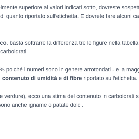
lmente superiore ai valori indicati sotto, dovreste sospett
di quanto riportato sull'etichetta. E dovrete fare alcuni cal
ico
, basta sottrarre la differenza tre le figure nella tabel
 carboidrati
 poiché i numeri sono in genere arrotondati - e la magg
l contenuto di umidità
e
di fibre
riportato sull'etichetta.
a e verdure), ecco una stima del contenuto in carboidrati 
 vi sono anche igname o patate dolci.