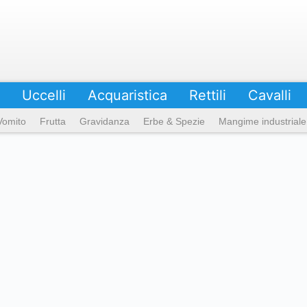
Uccelli
Acquaristica
Rettili
Cavalli
Vomito
Frutta
Gravidanza
Erbe & Spezie
Mangime industriale