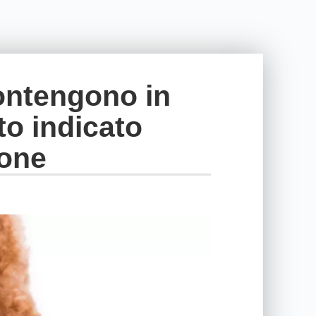
contengono in
to indicato
ione