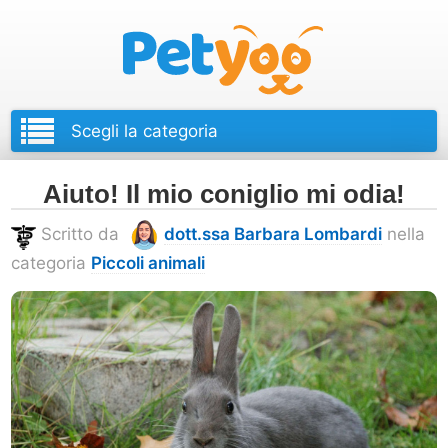
Petyoo
Aiuto! Il mio coniglio mi odia!
Scritto da
dott.ssa Barbara Lombardi
nella
categoria
Piccoli animali